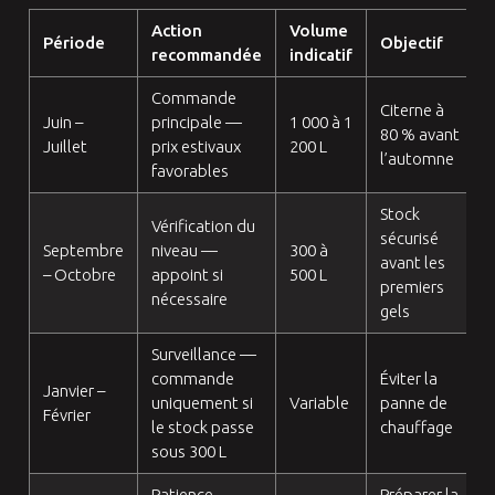
Action
Volume
Période
Objectif
recommandée
indicatif
Commande
Citerne à
Juin –
principale —
1 000 à 1
80 % avant
Juillet
prix estivaux
200 L
l’automne
favorables
Stock
Vérification du
sécurisé
Septembre
niveau —
300 à
avant les
– Octobre
appoint si
500 L
premiers
nécessaire
gels
Surveillance —
commande
Éviter la
Janvier –
uniquement si
Variable
panne de
Février
le stock passe
chauffage
sous 300 L
Patience —
Préparer la