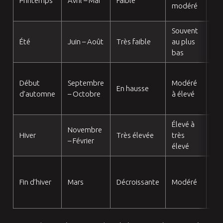
Printemps
Avril – Mai
Faible
cit
modéré
vid
Souvent
Mei
Été
Juin – Août
Très faible
au plus
fen
bas
his
Bo
Début
Septembre
Modéré
co
En hausse
d’automne
– Octobre
à élevé
ava
gel
Élevé à
À é
Novembre
Hiver
Très élevée
très
dél
– Février
élevé
al
Ac
po
Fin d’hiver
Mars
Décroissante
Modéré
co
le 