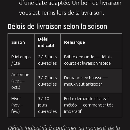
d’une date adaptée. Un bon de livraison
vous est remis lors de la livraison.
Délais de livraison selon la saison
Délai
Saison
Remarque
indicatif
Printemps
2 à 5 jours
Faible demande — délais
/ Été
ouvrables
courts et livraison rapide
Automne
3 à 7 jours
Demande en hausse —
(sept.–
ouvrables
mieux vaut anticiper
oct.)
Hiver
5 à 10
Forte demande et aléas
(nov.–
jours
météo — commander tôt
fév.)
ouvrables
impératif
Délais indicatifs à confirmer au moment de la