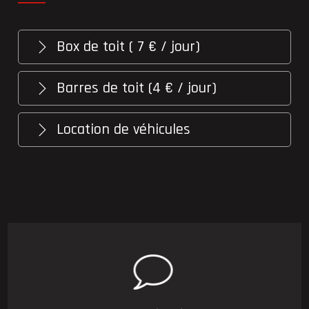
Box de toit ( 7 € / jour)
Barres de toit (4 € / jour)
Location de véhicules
ATTENTION : pour toute location de barres de toit,
vous devez impérativement acheter un kit de fixation
pour votre véhicule (voir ci-dessous)
Thule Motion XT XXL
Dimension : 232x95x47cm
Volume : 610l